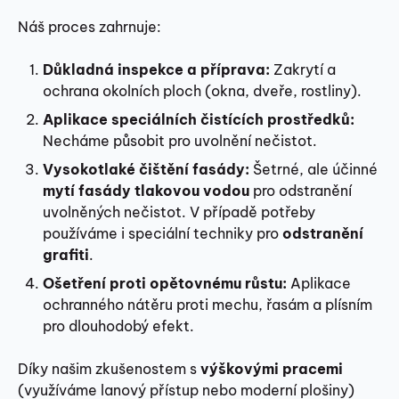
Náš proces zahrnuje:
Důkladná inspekce a příprava:
Zakrytí a
ochrana okolních ploch (okna, dveře, rostliny).
Aplikace speciálních čistících prostředků:
Necháme působit pro uvolnění nečistot.
Vysokotlaké čištění fasády:
Šetrné, ale účinné
mytí fasády tlakovou vodou
pro odstranění
uvolněných nečistot. V případě potřeby
používáme i speciální techniky pro
odstranění
grafiti
.
Ošetření proti opětovnému růstu:
Aplikace
ochranného nátěru proti mechu, řasám a plísním
pro dlouhodobý efekt.
Díky našim zkušenostem s
výškovými pracemi
(využíváme lanový přístup nebo moderní plošiny)