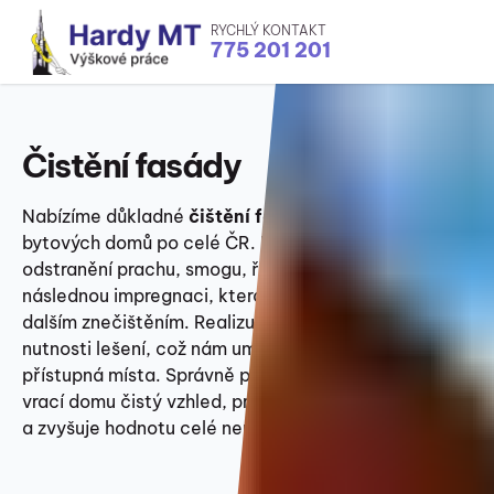
RYCHLÝ KONTAKT
775 201 201
Čistění fasády
Nabízíme důkladné
čištění fasády
rodinných i
bytových domů po celé ČR.
Mytí fasády
zahrnuje
odstranění prachu, smogu, řas, mechu i plísní a
následnou impregnaci, která chrání povrch před
dalším znečištěním. Realizujeme výškové práce bez
nutnosti lešení, což nám umožňuje vyčistit i těžko
přístupná místa. Správně provedené mytí fasády
vrací domu čistý vzhled, prodlužuje životnost omítky
a zvyšuje hodnotu celé nemovitosti.