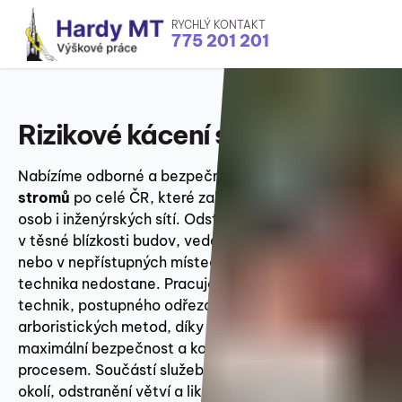
RYCHLÝ KONTAKT
775 201 201
Rizikové kácení stromů
Nabízíme odborné a bezpečné
rizikové kácení
stromů
po celé ČR, které zabrání ohrožení majetku,
osob i inženýrských sítí. Odstraníme stromy stojící
v těsné blízkosti budov, vedení vysokého napětí
nebo v nepřístupných místech, kam se běžná
technika nedostane. Pracujeme pomocí výškových
technik, postupného odřezávání a moderních
arboristických metod, díky čemuž zajistíme
maximální bezpečnost a kontrolu nad celým
procesem. Součástí služeb jsou i drobné úpravy
okolí, odstranění větví a likvidace dřevní hmoty.