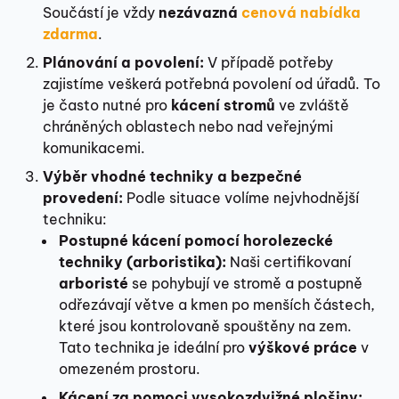
Součástí je vždy
nezávazná
cenová nabídka
zdarma
.
Plánování a povolení:
V případě potřeby
zajistíme veškerá potřebná povolení od úřadů. To
je často nutné pro
kácení stromů
ve zvláště
chráněných oblastech nebo nad veřejnými
komunikacemi.
Výběr vhodné techniky a bezpečné
provedení:
Podle situace volíme nejvhodnější
techniku:
Postupné kácení pomocí horolezecké
techniky (arboristika):
Naši certifikovaní
arboristé
se pohybují ve stromě a postupně
odřezávají větve a kmen po menších částech,
které jsou kontrolovaně spouštěny na zem.
Tato technika je ideální pro
výškové práce
v
omezeném prostoru.
Kácení za pomoci vysokozdvižné plošiny: