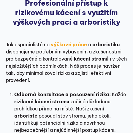
Profesionální přístup k
rizikovému kácení s využitím
výškových prací a arboristiky
Jako specialisté na
výškové práce
a
arboristiku
disponujeme potřebným vybavením a zkušenostmi
pro bezpečné a kontrolované
kácení stromů
i v těch
nejsložitějších podmínkách. Náš proces je navržen
tak, aby minimalizoval rizika a zajistil efektivní
provedení.
Odborná konzultace a posouzení rizika:
Každé
rizikové kácení stromu
začíná důkladnou
prohlídkou přímo na místě. Naši zkušení
arboristé
posoudí stav stromu, jeho okolí,
identifikují potenciální rizika a navrhnou
nejbezpečnější a nejúčinnější postup kácení.