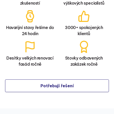
zkušeností
výškových specialistů
Havarijní stavy řešíme do
3000+ spokojených
24 hodin
klientů
Desítky velkých renovací
Stovky odbavených
fasád ročně
zakázek ročně
Potřebuji řešení