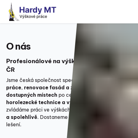
O nás
Profesionálové na výškové práce po celé
ČR
Jsme česká společnost specializující se na
výškové
práce
,
renovace fasád a zásahy v těžko
dostupných místech
po celé ČR. Díky
moderní
horolezecké technice a výsuvným plošinám
zvládáme práci ve výškách
kvalitně, profesionálně
a spolehlivě
. Dostaneme se i tam, kde jiní potřebují
lešení.