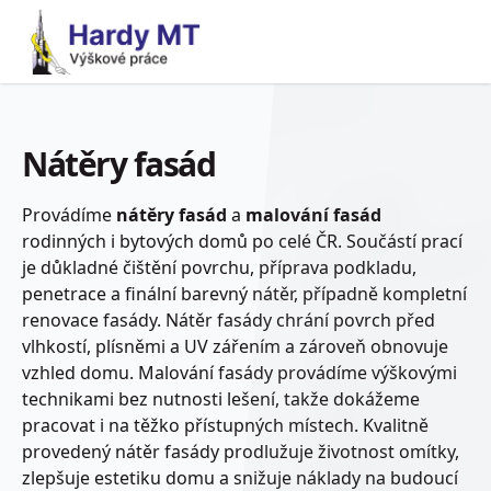
Nátěry fasád
Provádíme
nátěry fasád
a
malování fasád
rodinných i bytových domů po celé ČR. Součástí prací
je důkladné čištění povrchu, příprava podkladu,
penetrace a finální barevný nátěr, případně kompletní
renovace fasády. Nátěr fasády chrání povrch před
vlhkostí, plísněmi a UV zářením a zároveň obnovuje
vzhled domu. Malování fasády provádíme výškovými
technikami bez nutnosti lešení, takže dokážeme
pracovat i na těžko přístupných místech. Kvalitně
provedený nátěr fasády prodlužuje životnost omítky,
zlepšuje estetiku domu a snižuje náklady na budoucí