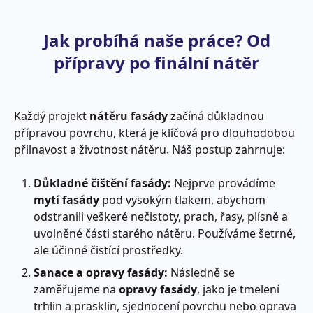
Jak probíhá naše práce? Od
přípravy po finální nátěr
Každý projekt
nátěru fasády
začíná důkladnou
přípravou povrchu, která je klíčová pro dlouhodobou
přilnavost a životnost nátěru. Náš postup zahrnuje:
Důkladné čištění fasády:
Nejprve provádíme
mytí fasády
pod vysokým tlakem, abychom
odstranili veškeré nečistoty, prach, řasy, plísně a
uvolněné části starého nátěru. Používáme šetrné,
ale účinné čistící prostředky.
Sanace a opravy fasády:
Následně se
zaměřujeme na
opravy fasády
, jako je tmelení
trhlin a prasklin, sjednocení povrchu nebo oprava